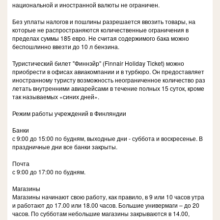
национальной и иностранной валюты не ограничен.
Без уплаты налогов и пошлины разрешается ввозить товары, на
которые не распространяются количественные ограничения в
пределах суммы 185 евро. Не считая содержимого бака можно
беспошлинно ввезти до 10 л бензина.
Туристический билет "Финнэйр" (Finnair Holiday Ticket) можно
приобрести в офисах авиакомпании и в турбюро. Он предоставляет
иностранному туристу возможность неограниченное количество раз
летать внутренними авиарейсами в течение полных 15 суток, кроме
так называемых «синих дней».
Режим работы учреждений в Финляндии
Банки
с 9:00 до 15:00 по будням, выходные дни - суббота и воскресенье. В
праздничные дни все банки закрыты.
Почта
с 9:00 до 17:00 по будням.
Магазины
Магазины начинают свою работу, как правило, в 9 или 10 часов утра
и работают до 17.00 или 18.00 часов. Большие универмаги – до 20
часов. По субботам небольшие магазины закрываются в 14.00,