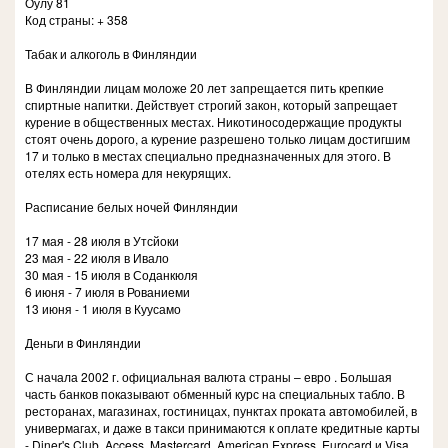
Оулу 81
Код страны: + 358
Табак и алкоголь в Финляндии
В Финляндии лицам моложе 20 лет запрещается пить крепкие
спиртные напитки. Действует строгий закон, который запрещает
курение в общественных местах. Никотиносодержащие продукты
стоят очень дорого, а курение разрешено только лицам достигшим
17 и только в местах специально предназначенных для этого. В
отелях есть номера для некурящих.
Расписание белых ночей Финляндии
17 мая - 28 июля в Утсйоки
23 мая - 22 июля в Ивало
30 мая - 15 июля в Соданкюля
6 июня - 7 июля в Рованиеми
13 июня - 1 июля в Куусамо
Деньги в Финляндии
С начала 2002 г. официальная валюта страны – евро . Большая
часть банков показывают обменный курс на специальных табло. В
ресторанах, магазинах, гостиницах, пунктах проката автомобилей, в
универмагах, и даже в такси принимаются к оплате кредитные карты
- Diner's Club, Access, Mastercard, American Express, Eurocard и Visa.