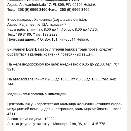
Адрес: Aleksanterinkatu 17, PL 800, FIN-00101 Helsinki.
Тел.: +358 (9) 6969 3460 Факс: +358 (9) 6969 3465.
Бюро находок в Хельсинки (Loytotavaratoimisto).
Адрес: Paijanteentie 12А, трамвай 7.
Часы работы: пн-пт с 8.00 до 14.15, ср с 8.00 до 17.30.
Тел.: 189 3180, Факс: 189 2829.
Почтовый адрес: P. O. Box 151, Fin-00511 Helsinki.
Внимание! Если Вами был утерян багаж в транспорте, следует
обратиться в камеры хранения потерянных вещей.
На железнодорожном вокзале: ежедневно с 6.35 до 22.00, тел. 707
3216.
На автовокзале: пн-чт с 9.00 до 18.00, пт с 8.00 до 18.00, тел. 642
744.
Медицинская помощь в Финляндии
Центральная университетская больница Хельсинки (станция скорой
медицинской помощи для иностранцев, больница Мейлахти) – тел.:
4711
Вызов врача на дом – 10023.
Аптека (круглосуточно): ул. Маннергейма, 96, тел.: 415 778