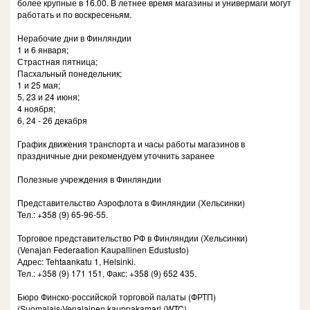
более крупные в 16.00. В летнее время магазины и универмаги могут
работать и по воскресеньям.
Нерабочие дни в Финляндии
1 и 6 января;
Страстная пятница;
Пасхальный понедельник;
1 и 25 мая;
5, 23 и 24 июня;
4 ноября;
6, 24 - 26 декабря
График движения транспорта и часы работы магазинов в
праздничные дни рекомендуем уточнить заранее
Полезные учреждения в Финляндии
Представительство Аэрофлота в Финляндии (Хельсинки)
Тел.: +358 (9) 65-96-55.
Торговое представительство РФ в Финляндии (Хельсинки)
(Venajan Federaation Kaupallinen Edustusto)
Адрес: Tehtaankatu 1, Helsinki.
Тел.: +358 (9) 171 151, Факс: +358 (9) 652 435.
Бюро Финcко-российской торговой палаты (ФРТП)
(Suomalais-Venalainen kauppakamari (WTC)