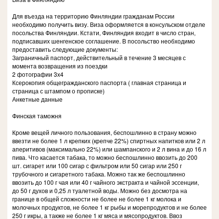
Для въезда на территорию Финляндии гражданам России
необходимо получить визу. Виза оформляется в консульском отделе
посольства Финляндии. Кстати, Финляндия входит в число стран,
подписавших шенгенское соглашение. В посольство необходимо
предоставить следующие документы:
Заграничный паспорт, действительный в течение 3 месяцев с
момента возвращения из поездки
2 фотографии 3х4
Ксерокопия общегражданского паспорта ( главная страница и
страница с штампом о прописке)
Анкетные данные
Финская таможня
Кроме вещей личного пользования, беспошлинно в страну можно
ввезти не более 1 л крепких (крепче 22%) спиртных напитков или 2 л
аперитивов (максимально 22%) или шампанского и 2 л вина и до 16 л
пива. Что касается табака, то можно беспошлинно ввозить до 200
шт. сигарет или 100 сигар с фильтром или 50 сигар или 250 г
трубочного и сигаретного табака. Можно так же беспошлинно
ввозить до 100 г чая или 40 г чайного экстракта и чайной эссенции,
до 50 г духов и 0,25 л туалетной воды. Можно без досмотра на
границе в общей сложности не более не более 1 кг молока и
молочных продуктов, не более 1 кг рыбы и морепродуктов и не более
250 г икры, а также не более 1 кг мяса и мясопродуктов. Ввоз