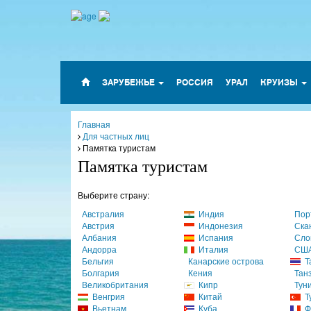
ЗАРУБЕЖЬЕ
РОССИЯ
УРАЛ
КРУИЗЫ
Главная
Для частных лиц
Памятка туристам
Памятка туристам
Выберите страну:
Австралия
Индия
Пор
Австрия
Индонезия
Ска
Албания
Испания
Сло
Андорра
Италия
СШ
Бельгия
Канарские острова
Т
Болгария
Кения
Тан
Великобритания
Кипр
Тун
Венгрия
Китай
Т
Вьетнам
Куба
Ф