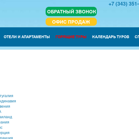
+7 (343) 351
ОБРАТНЫЙ ЗВОНОК
ОФИС ПРОДАЖ
ОТЕЛИ И АПАРТАМЕНТЫ
ГОРЯЩИЕ ТУРЫ
КАЛЕНДАРЬ ТУРОВ
С
тугалия
ндинавия
вения
А
аиланд
зания
ис
урция
ранция