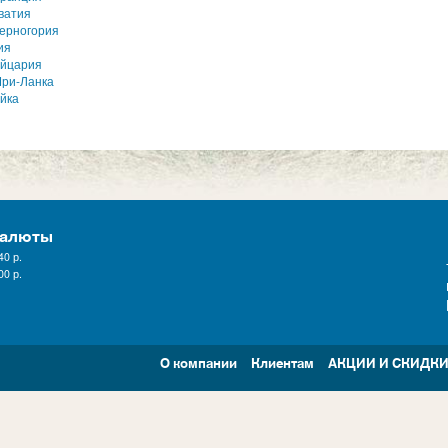
ватия
ерногория
ия
йцария
ри-Ланка
йка
валюты
40
р.
00
р.
О компании
Клиентам
АКЦИИ И СКИДК