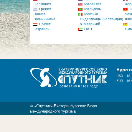
Германия
Малайзия
Хор
Греция
Мальдивы
Ч
Дания
Мексика
Чех
Доминикана
Нидерланды (Голландия)
Шве
Египет
о. Маврикий
Ш
Израиль
ОАЭ
Яма
Курс 
USD
83.
EUR
96.
© «Спутник» Екатеринбургское Бюро
международного туризма