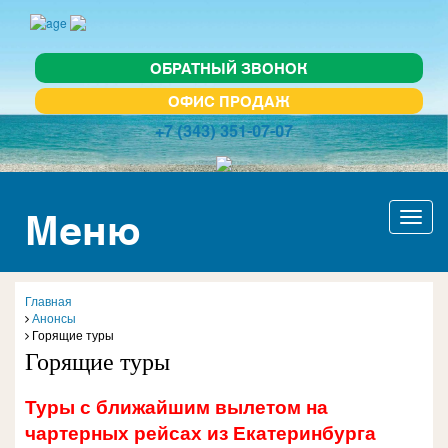
ОБРАТНЫЙ ЗВОНОК
ОФИС ПРОДАЖ
+7 (343) 351-07-07
Меню
Актив
навиг
Главная
Анонсы
Горящие туры
Горящие туры
Туры с ближайшим вылетом на
чартерных рейсах из Екатеринбурга