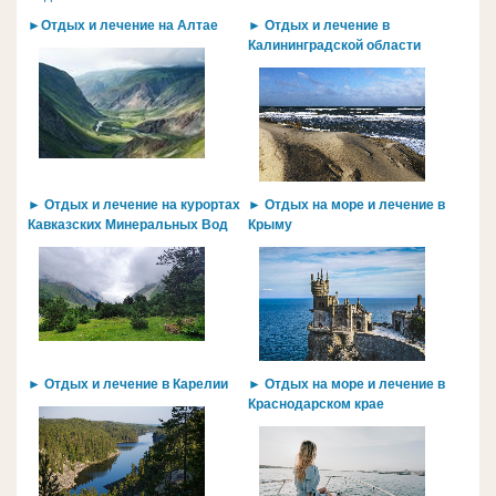
►Отдых и лечение на Алтае
► Отдых и лечение в
Калининградской области
► Отдых и лечение на курортах
► Отдых на море и лечение в
Кавказских Минеральных Вод
Крыму
► Отдых и лечение в Карелии
► Отдых на море и лечение в
Краснодарском крае