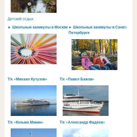
Детский отдых
► Школьные каникулы в Москве
► Школьные каникулы в Санкт-
Петербурге
Т/х «Михаил Кутузов»
Т/х «Павел Бажов»
Т/х «Козьма Минин»
Т/х «Александр Фадеев»