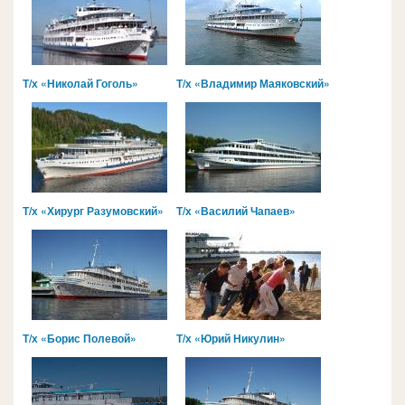
Т/х «Николай Гоголь»
Т/х «Владимир Маяковский»
Т/х «Хирург Разумовский»
Т/х «Василий Чапаев»
Т/х «Борис Полевой»
Т/х «Юрий Никулин»