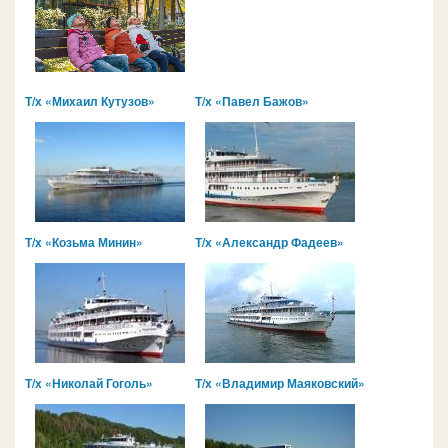
Т/х «Михаил Кутузов»
Т/х «Павел Бажов»
Т/х «Козьма Минин»
Т/х «Александр Фадеев»
Т/х «Николай Гоголь»
Т/х «Владимир Маяковский»