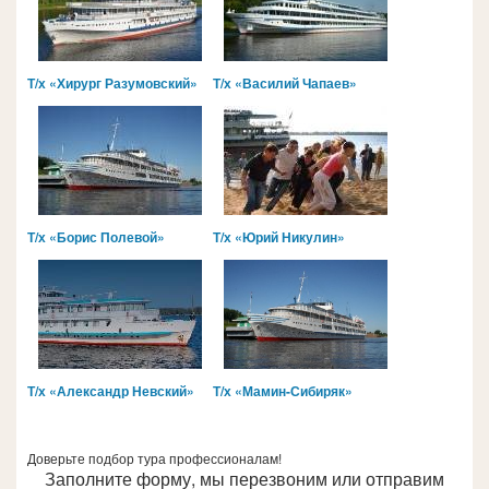
Т/х «Хирург Разумовский»
Т/х «Василий Чапаев»
Т/х «Борис Полевой»
Т/х «Юрий Никулин»
Т/х «Александр Невский»
Т/х «Мамин-Сибиряк»
Доверьте подбор тура профессионалам!
Заполните форму, мы перезвоним или отправим