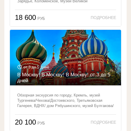
Зарядье, Коломенское, Музей Великой
Отечественной войны
18 600
РУБ
от 3 до 5 дней
В Москву! В Москву! В Москву! от 3 до 5
дней
Обзорная экскурсия по городу, Кремль, музей
Тургенева/Чехова/Достоевского, Третьяковская
Галерея, ВДНХ/ дом Рябушинского, музей Булгакова/
музей Пушкина, Зарядье с посещением аттракциона
«Полеты над Москвой/Россией
20 100
РУБ