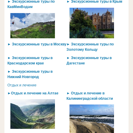
► Экскурсионные туры по
► Экскурсионные туры в Крым
КавМинВодам
► Экскурсионные туры в Москву
► Экскурсионные туры по
Золотому Кольцу
► Экскурсионные туры в
► Экскурсионные туры в
Краснодарском крае
Дагестане
► Экскурсионные туры в
Нижний Новгород
Отдых и лечение
►Отдых и лечение на Алтае
► Отдых и лечение в
Калининградской области