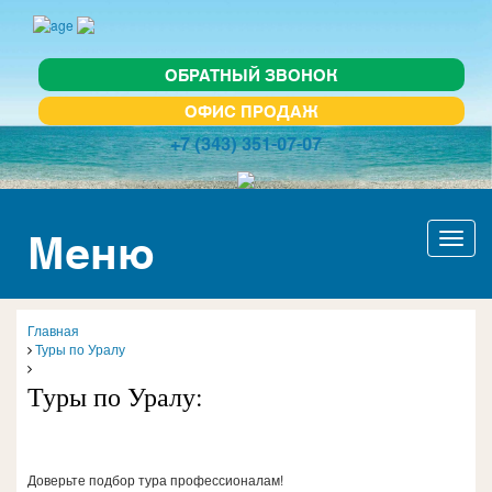
ОБРАТНЫЙ ЗВОНОК
ОФИС ПРОДАЖ
+7 (343) 351-07-07
Меню
Актив
навиг
Главная
Туры по Уралу
Туры по Уралу:
Доверьте подбор тура профессионалам!