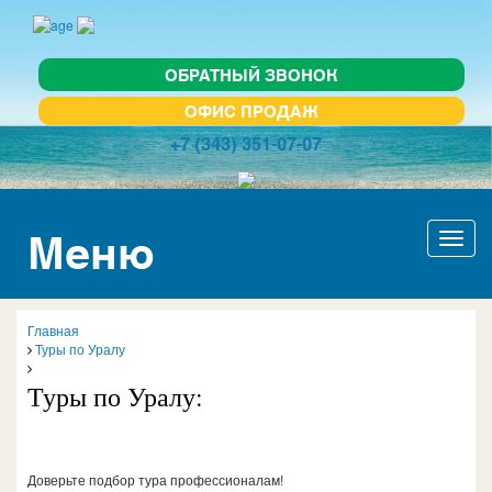
ОБРАТНЫЙ ЗВОНОК
ОФИС ПРОДАЖ
+7 (343) 351-07-07
Меню
Актив
навиг
Главная
Туры по Уралу
Туры по Уралу:
Доверьте подбор тура профессионалам!