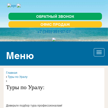
ОБРАТНЫЙ ЗВОНОК
ОФИС ПРОДАЖ
+7 (343) 351-07-07
Меню
Актив
навиг
Главная
Туры по Уралу
Туры по Уралу:
Доверьте подбор тура профессионалам!