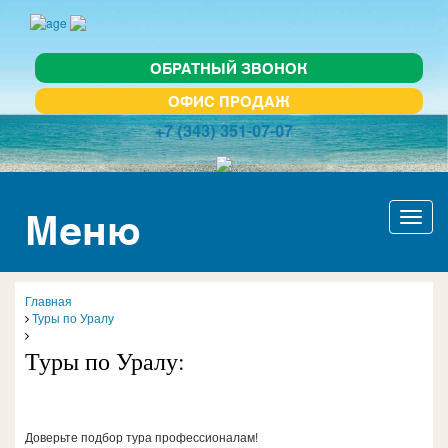
ОБРАТНЫЙ ЗВОНОК
ОФИС ПРОДАЖ
+7 (343) 351-07-07
Меню
Актив
навиг
Главная
Туры по Уралу
Туры по Уралу:
Доверьте подбор тура профессионалам!