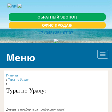
ОБРАТНЫЙ ЗВОНОК
ОФИС ПРОДАЖ
+7 (343) 351-07-07
Меню
Актив
навиг
Главная
Туры по Уралу
Туры по Уралу:
Доверьте подбор тура профессионалам!