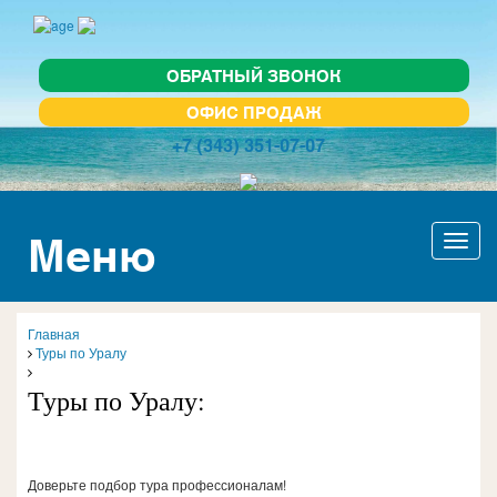
ОБРАТНЫЙ ЗВОНОК
ОФИС ПРОДАЖ
+7 (343) 351-07-07
Меню
Актив
навиг
Главная
Туры по Уралу
Туры по Уралу:
Доверьте подбор тура профессионалам!