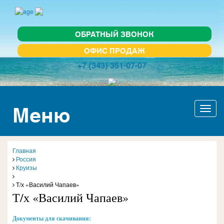
ОБРАТНЫЙ ЗВОНОК
ОФИС ПРОДАЖ
+7 (343) 351-07-07
Меню
Актив
навиг
Главная
Россия
Круизы
Т/х «Василий Чапаев»
Т/х «Василий Чапаев»
Документы для скачивания: