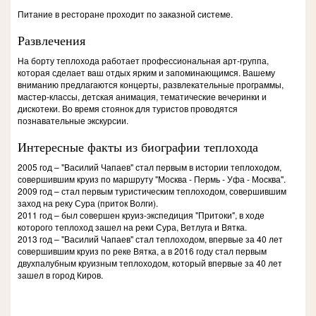
Питание в ресторане проходит по заказной системе.
Развлечения
На борту теплохода работает профессиональная арт-группа,
которая сделает ваш отдых ярким и запоминающимся. Вашему
вниманию предлагаются концерты, развлекательные программы,
мастер-классы, детская анимация, тематические вечеринки и
дискотеки. Во время стоянок для туристов проводятся
познавательные экскурсии.
Интересные факты из биографии теплохода
2005 год – "Василий Чапаев" стал первым в истории теплоходом,
совершившим круиз по маршруту "Москва - Пермь - Уфа - Москва".
2009 год – стал первым туристическим теплоходом, совершившим
заход на реку Сура (приток Волги).
2011 год – был совершен круиз-экспедиция "Притоки", в ходе
которого теплоход зашел на реки Сура, Ветлуга и Вятка.
2013 год – "Василий Чапаев" стал теплоходом, впервые за 40 лет
совершившим круиз по реке Вятка, а в 2016 году стал первым
двухпалубным круизным теплоходом, который впервые за 40 лет
зашел в город Киров.