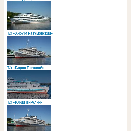
Т/х «Хирург Разумовский»
Т/х «Борис Полевой»
Т/х «Юрий Никулин»