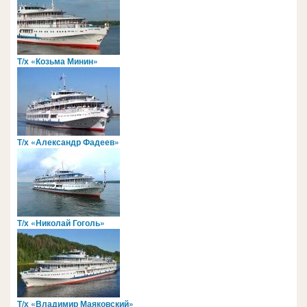
Т/х «Козьма Минин»
Т/х «Александр Фадеев»
Т/х «Николай Гоголь»
Т/х «Владимир Маяковский»