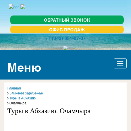
ОБРАТНЫЙ ЗВОНОК
ОФИС ПРОДАЖ
+7 (343) 351-07-07
Меню
Актив
навиг
Главная
Ближнее зарубежье
Туры в Абхазию
Очамчыра
Туры в Абхазию. Очамчыра