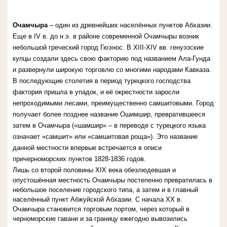
Очамчыра
– один из древнейших населённых пунктов Абхазии.
Еще в IV в. до н.э. в районе современной Очамчыры возник
небольшой греческий город Гюэнос. В XIII-XIV вв. генуэзские
купцы создали здесь свою факторию под названием Ала-Гунда
и развернули широкую торговлю со многими народами Кавказа.
В последующие столетия в период турецкого господства
фактория пришла в упадок, и её окрестности заросли
непроходимыми лесами, преимущественно самшитовыми. Город
получает более позднее название Ошимшир, превратившееся
затем в Очамчыра («шамшир» – в переводе с турецкого языка
означает «самшит» или «самшитовая роща»). Это название
данной местности впервые встречается в описи
причерноморских пунктов 1828-1836 годов.
Лишь со второй половины XIX века обезлюдевшая и
опустошённая местность Очамчыры постепенно превратилась в
небольшое поселение городского типа, а затем и в главный
населённый пункт Абжуйской Абхазии. С начала XX в.
Очамчыра становится торговым портом, через который в
черноморские гавани и за границу ежегодно вывозились