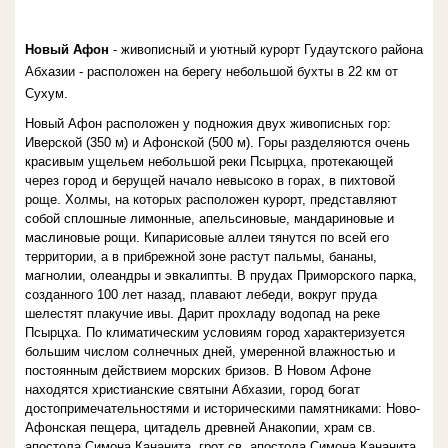
Новый Афон
- живописный и уютный курорт Гудаутского района
Абхазии - расположен на берегу небольшой бухты в 22 км от
Сухум.
Новый Афон расположен у подножия двух живописных гор:
Иверской (350 м) и Афонской (500 м). Горы разделяются очень
красивым ущельем небольшой реки Псырцха, протекающей
через город и берущей начало невысоко в горах, в пихтовой
роще. Холмы, на которых расположен курорт, представляют
собой сплошные лимонные, апельсиновые, мандариновые и
маслиновые рощи. Кипарисовые аллеи тянутся по всей его
территории, а в прибрежной зоне растут пальмы, бананы,
магнолии, олеандры и эвкалипты. В прудах Приморского парка,
созданного 100 лет назад, плавают лебеди, вокруг пруда
шелестят плакучие ивы. Дарит прохладу водопад на реке
Псырцха. По климатическим условиям город характеризуется
большим числом солнечных дней, умеренной влажностью и
постоянным действием морских бризов. В Новом Афоне
находятся христианские святыни Абхазии, город богат
достопримечательностями и историческими памятниками: Ново-
Афонская пещера, цитадель древней Анакопии, храм св.
апостола Симона Кананита, грот св. апостола Симона Кананита,