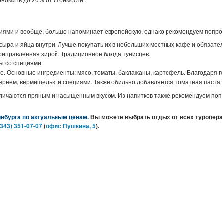
пециями и вообще, больше напоминает европейскую, однако рекомендуем поп
 сыра и яйца внутри. Лучше покупать их в небольших местных кафе и обязате
приправленная зирой. Традиционное блюда тунисцев.
ы со специями.
ке. Основные ингредиенты: мясо, томаты, баклажаны, картофель. Благодаря 
ереем, вермишелью и специями. Также обильно добавляется томатная паста 
личаются пряным и насыщенным вкусом. Из напитков также рекомендуем поп
нбурга по актуальным ценам.
Вы можете выбрать отдых от всех туропера
(343) 351-07-0
7
(
офис Пушкина, 5
).