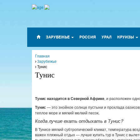
ЗАРУБЕЖЬЕ
РОССИЯ
УРАЛ
КРУИЗЫ
Главная
Зарубежье
Тунис
Тунис
Тунис находится в Северной Африке
, и расположен одно
Тунис
— это знойное солнце пустыни и прохлада оазисов
теплое море и мягкий мелкий песок.
Когда лучше ехать отдыхать в Тунис?
В Тунисе мягкий субтропический климат, температура возд
важен пляжный отдых — лучше купить тур в Тунис с вылет
вылетов, приобретая туры таким образом вы сможете сэко