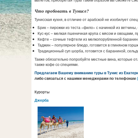
Что пробовать в Тунисе?
Тунисская кухня, в отличие от арабской не изобилует с
Брик – пирожки из теста «фило» с начинкой из ветчины,
Кус-кус – мелкая пшеничная крупа с мясом и овощами, 
Кефте – сочные тефтели из мелкопорубленной баранин
Таджин – популярное блюдо, готовится в глиняном горш
Традиционный суп шорба, готовится с бараниной, сельд
Также обязательно попробуйте местные вина, которые от
также кофе со специями.
Предлагаем Вашему вниманию туры в Тунис из Екатери
либо связаться с нашими менеджерами по телефонам
Курорты
Джерба