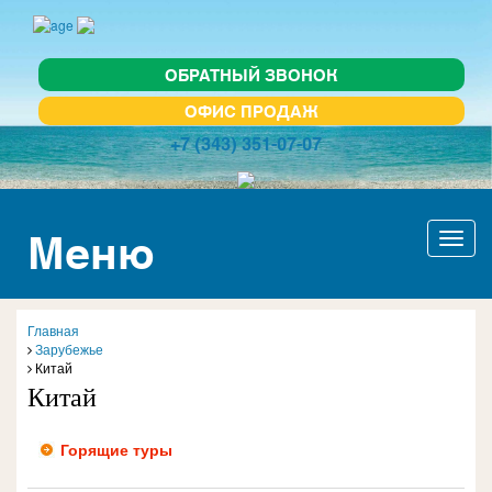
ОБРАТНЫЙ ЗВОНОК
ОФИС ПРОДАЖ
+7 (343) 351-07-07
Меню
Актив
навиг
Главная
Зарубежье
Китай
Китай
Горящие туры