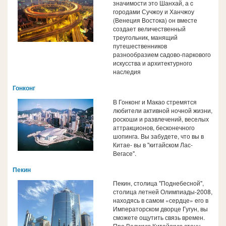
значимости это Шанхай, а c
городами Сучжоу и Ханчжоу
(Венеция Востока) он вместе
создает величественный
треугольник, манящий
путешественников
разнообразием садово-паркового
искусства и архитектурного
наследия
Гонконг
В Гонконг и Макао стремятся
любители активной ночной жизни,
роскоши и развлечений, веселых
аттракционов, бесконечного
шопинга. Вы забудете, что вы в
Китае- вы в "китайском Лас-
Вегасе".
Пекин
Пекин, столица "Поднебесной",
столица летней Олимпиады-2008,
находясь в самом «сердце» его в
Императорском дворце Гугун, вы
сможете ощутить связь времен.
Про Великую Китайскую стену -