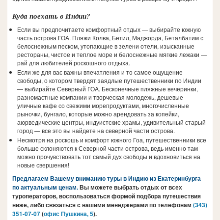
Куда поехать в Индии?
Если вы предпочитаете комфортный отдых — выбирайте южную
часть острова ГОА. Пляжи Колва, Бетил, Маджорда, Беталбатим с
белоснежным песком, утопающие в зелени отели, изысканные
рестораны, чистое и теплое море и белоснежные мягкие лежаки —
рай для любителей роскошного отдыха.
Если же для вас важны впечатления и то самое ощущение
свободы, о котором твердят заядлые путешественники по Индии
— выбирайте Северный ГОА. Бесконечные пляжные вечеринки,
разномастные компании и творческая молодежь, дешевые
уличные кафе со свежими морепродуктами, многочисленные
рыночки, бунгало, которые можно арендовать за копейки,
аюрведические центры, индуистские храмы, удивительный старый
город — все это вы найдете на северной части острова.
Несмотря на роскошь и комфорт южного Гоа, путешественники все
больше склоняются к Северной части острова, ведь именно там
можно прочувствовать тот самый дух свободы и вдохновиться на
новые свершения!
Предлагаем Вашему вниманию туры в Индию из Екатеринбурга
по актуальным ценам.
Вы можете выбрать отдых от всех
туроператоров, воспользоваться формой подбора путешествия
ниже, либо связаться с нашими менеджерами по телефонам
(343)
351-07-0
7
(
офис Пушкина, 5
).