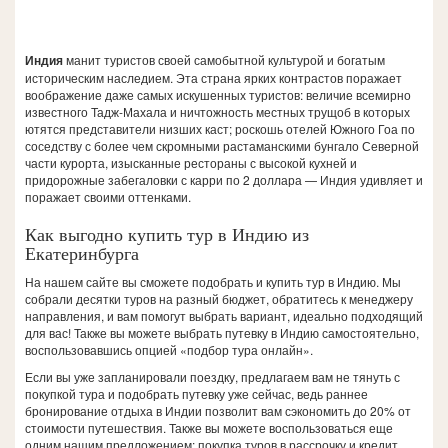
Индия
манит туристов своей самобытной культурой и богатым
историческим наследием. Эта страна ярких контрастов поражает
воображение даже самых искушенных туристов: величие всемирно
известного Тадж-Махала и ничтожность местных трущоб в которых
ютятся представители низших каст; роскошь отелей Южного Гоа по
соседству с более чем скромными растаманскими бунгало Северной
части курорта, изысканные рестораны с высокой кухней и
придорожные забегаловки с карри по 2 доллара — Индия удивляет и
поражает своими оттенками.
Как выгодно купить тур в Индию из
Екатеринбурга
На нашем сайте вы сможете подобрать и купить тур в Индию. Мы
собрали десятки туров на разный бюджет, обратитесь к менеджеру
направления, и вам помогут выбрать вариант, идеально подходящий
для вас! Также вы можете выбрать путевку в Индию самостоятельно,
воспользовавшись опцией «подбор тура онлайн».
Если вы уже запланировали поездку, предлагаем вам не тянуть с
покупкой тура и подобрать путевку уже сейчас, ведь раннее
бронирование отдыха в Индии позволит вам сэкономить до 20% от
стоимости путешествия. Также вы можете воспользоваться еще
одним нашим предложением: покупка туров в рассрочку и кредит.