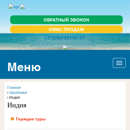
ОБРАТНЫЙ ЗВОНОК
ОФИС ПРОДАЖ
+7 (343) 351-07-07
Меню
Актив
навиг
Главная
Зарубежье
Индия
Индия
Горящие туры