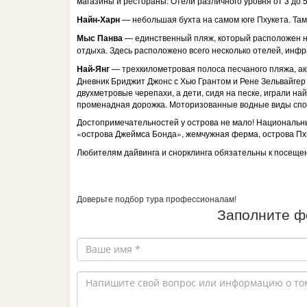
магазины и рестораны. Отели различного уровня от 3 до 
Найн-Харн
— небольшая бухта на самом юге Пхукета. Там
Мыс Панва
— единственный пляж, который расположен на
отдыха. Здесь расположено всего несколько отелей, инфр
Най-Янг
— трехкилометровая полоса песчаного пляжа, ак
Дневник Бриджит Джонс с Хью Грантом и Рене Зельвайгер
двухметровые черепахи, а дети, сидя на песке, играли н
променадная дорожка. Моторизованные водные виды спор
Достопримечательностей у острова не мало! Национальный
«острова Джеймса Бонда», жемчужная ферма, острова Пхи
Любителям дайвинга и снорклинга обязательны к посещен
Доверьте подбор тура профессионалам!
Заполните ф