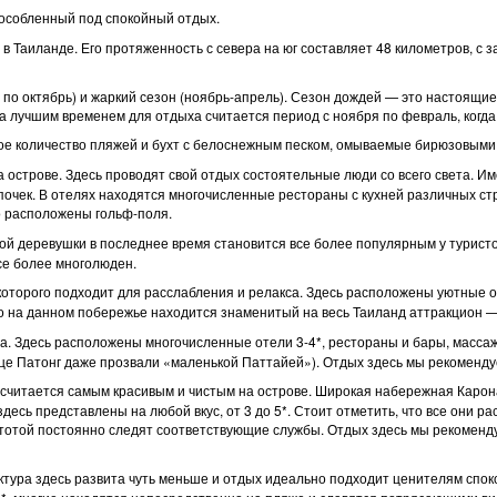
особленный под спокойный отдых.
 Таиланде. Его протяженность с севера на юг составляет 48 километров, с з
 по октябрь) и жаркий сезон (ноябрь-апрель). Сезон дождей — это настоящие 
 лучшим временем для отдыха считается период с ноября по февраль, когда 
ое количество пляжей и бухт с белоснежным песком, омываемые бирюзовыми
острове. Здесь проводят свой отдых состоятельные люди со всего света. И
епочек. В отелях находятся многочисленные рестораны с кухней различных с
о расположены гольф-поля.
й деревушки в последнее время становится все более популярным у туристо
все более многолюден.
торого подходит для расслабления и релакса. Здесь расположены уютные оте
о на данном побережье находится знаменитый на весь Таиланд аттракцион —
 Здесь расположены многочисленные отели 3-4*, рестораны и бары, массаж
ице Патонг даже прозвали «маленькой Паттайей»). Отдых здесь мы рекомен
 считается самым красивым и чистым на острове. Широкая набережная Карон
десь представлены на любой вкус, от 3 до 5*. Стоит отметить, что все они р
истотой постоянно следят соответствующие службы. Отдых здесь мы рекоме
ктура здесь развита чуть меньше и отдых идеально подходит ценителям спо