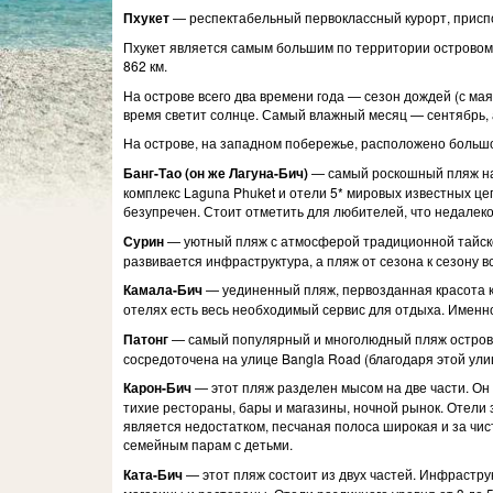
Пхукет
— респектабельный первоклассный курорт, присп
Пхукет является самым большим по территории островом в
862 км.
На острове всего два времени года — сезон дождей (с мая
время светит солнце. Самый влажный месяц — сентябрь, а
На острове, на западном побережье, расположено больш
Банг-Тао (он же Лагуна-Бич)
— самый роскошный пляж на 
комплекс Laguna Phuket и отели 5* мировых известных ц
безупречен. Стоит отметить для любителей, что недалек
Сурин
— уютный пляж с атмосферой традиционной тайско
развивается инфраструктура, а пляж от сезона к сезону 
Камала-Бич
— уединенный пляж, первозданная красота ко
отелях есть весь необходимый сервис для отдыха. Именн
Патонг
— самый популярный и многолюдный пляж острова.
сосредоточена на улице Bangla Road (благодаря этой ул
Карон-Бич
— этот пляж разделен мысом на две части. Он
тихие рестораны, бары и магазины, ночной рынок. Отели з
является недостатком, песчаная полоса широкая и за ч
семейным парам с детьми.
Ката-Бич
— этот пляж состоит из двух частей. Инфрастру