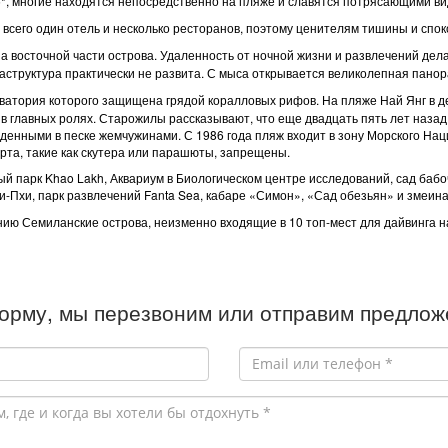
5*, многие находятся непосредственно на пляже и славятся потрясающими ви
 всего один отель и несколько ресторанов, поэтому ценителям тишины и спо
 восточной части острова. Удаленность от ночной жизни и развлечений дел
аструктура практически не развита. С мыса открывается великолепная панор
ватория которого защищена грядой коралловых рифов. На пляже Най Янг в д
 в главных ролях. Старожилы рассказывают, что еще двадцать пять лет наза
айденными в песке жемчужинами. С 1986 года пляж входит в зону Морского На
та, такие как скутера или парашюты, запрещены.
 парк Khao Lakh, Аквариум в Биологическом центре исследований, сад бабоч
-Пхи, парк развлечений Fanta Sea, кабаре «Симон», «Сад обезьян» и змеина
ию Семиланские острова, неизменно входящие в 10 топ-мест для дайвинга н
орму, мы перезвоним или отправим предложе