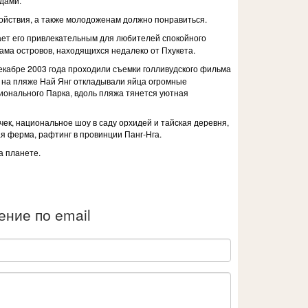
дами.
койствия, а также молодоженам должно понравиться.
ает его привлекательным для любителей спокойного
ама островов, находящихся недалеко от Пхукета.
екабре 2003 года проходили съемки голливудского фильма
д на пляже Най Янг откладывали яйца огромные
ционального Парка, вдоль пляжа тянется уютная
ек, национальное шоу в саду орхидей и тайская деревня,
я ферма, рафтинг в провинции Панг-Нга.
а планете.
ние по email