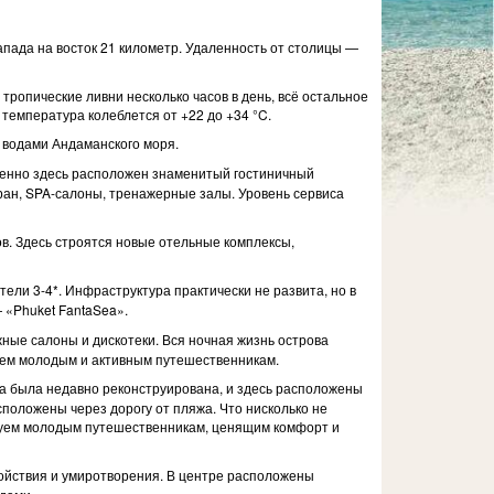
апада на восток 21 километр. Удаленность от столицы —
тропические ливни несколько часов в день, всё остальное
температура колеблется от +22 до +34 °C.
 водами Андаманского моря.
менно здесь расположен знаменитый гостиничный
тран, SPA-салоны, тренажерные залы. Уровень сервиса
в. Здесь строятся новые отельные комплексы,
ли 3-4*. Инфраструктура практически не развита, но в
 «Phuket FantaSea».
ные салоны и дискотеки. Вся ночная жизнь острова
дуем молодым и активным путешественникам.
а была недавно реконструирована, и здесь расположены
асположены через дорогу от пляжа. Что нисколько не
ндуем молодым путешественникам, ценящим комфорт и
койствия и умиротворения. В центре расположены