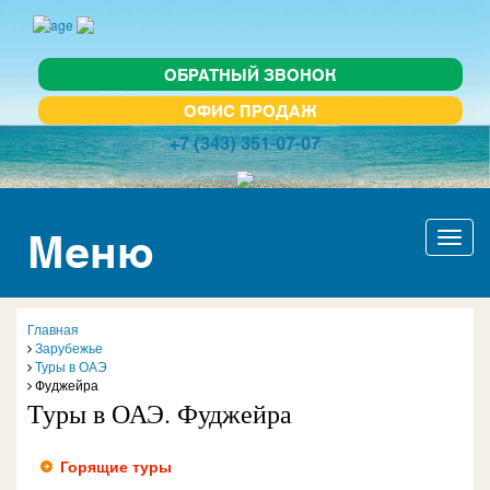
ОБРАТНЫЙ ЗВОНОК
ОФИС ПРОДАЖ
+7 (343) 351-07-07
Меню
Актив
навиг
Главная
Зарубежье
Туры в ОАЭ
Фуджейра
Туры в ОАЭ. Фуджейра
Горящие туры