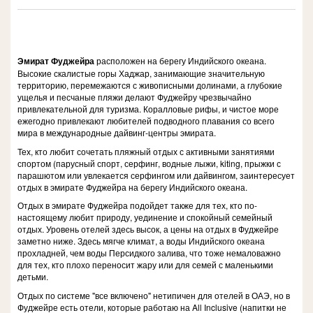
Эмират Фуджейра
расположен на берегу Индийского океана.
Высокие скалистые горы Хаджар, занимающие значительную
территорию, перемежаются с живописными долинами, а глубокие
ущелья и песчаные пляжи делают Фуджейру чрезвычайно
привлекательной для туризма. Коралловые рифы, и чистое море
ежегодно привлекают любителей подводного плавания со всего
мира в международные дайвинг-центры эмирата.
Тех, кто любит сочетать пляжный отдых с активными занятиями
спортом (парусный спорт, серфинг, водные лыжи, kiting, прыжки с
парашютом или увлекается серфингом или дайвингом, заинтересует
отдых в эмирате Фуджейра на берегу Индийского океана.
Отдых в эмирате Фуджейра подойдет также для тех, кто по-
настоящему любит природу, уединение и спокойный семейный
отдых. Уровень отелей здесь высок, а цены на отдых в Фуджейре
заметно ниже. Здесь мягче климат, а воды Индийского океана
прохладней, чем воды Персидкого залива, что тоже немаловажно
для тех, кто плохо переносит жару или для семей с маленькими
детьми.
Отдых по системе "все включено" нетипичен для отелей в ОАЭ, но в
Фуджейре есть отели, которые работаю на All Inclusive (напитки не