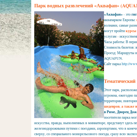
Парк водных развлечений «Аквафан» (AQU
«Аквафан»
- это
ги
аквапарком Европы:
волнами, самые раз
могут пройти
курсы 
услугам - искусстве
Часы работы: В перио
Стоимость билетов: в
Проезд: Маршруты но
AQUAFUN.
Сайт парка
http://www
Тематический п
Этот парк, располо
огромна, ежегодно п
территории, повторя
шедевров
,
а также 
в Риме, Дворец Дож
посетители парка мо
искусства, правда, выполненных в миниатюре, предстанут здесь 
железнодорожными путями с поездами, аэропортами, что в конечн
сверху, со специального монорельсового поезда, сразу всю эксп