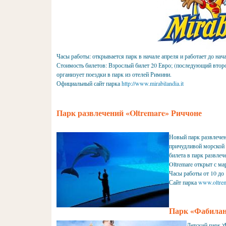
Часы работы: открывается парк в начале апреля и работает до начал
Стоимость билетов: Взрослый билет 20 Евро; (последующий второй
организует поездки в парк из отелей Римини.
Официальный сайт парка
http://www.mirabilandia.it
Парк развлечений «Oltremare» Риччоне
Новый парк развлечен
причудливой морской 
билета в парк развле
Oltremare открыт с ма
Часы работы от 10 до 
Сайт парка
www.oltrem
Парк «Фабиланд
Детский парк '