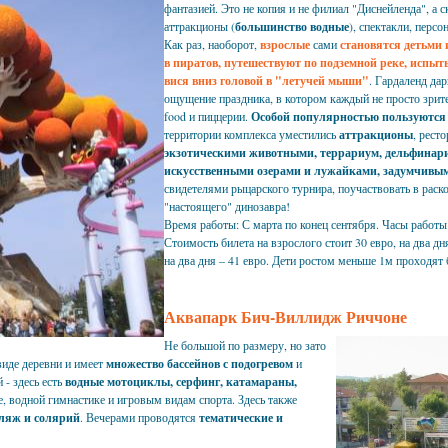
фантазией. Это не копия и не филиал "Диснейленда", а с
аттракционы (
большинство водные
), спектакли, персо
Как раз, наоборот,
взрослые
сами
становятся детьми 
в пиратов, путешествуют по подземной реке, испыт
вися вниз головой в "летучей мыши"
. Гардаленд дар
ощущение праздника, в котором каждый не просто зрител
food и пиццерии.
Особой популярностью пользуются 
территории комплекса уместились
аттракционы
, рест
экзотическими животными, террариум, дельфинар
искусственными озерами и лужайками, задумчивым
свидетелями рыцарского турнира, поучаствовать в раско
"настоящего" динозавра!
Время работы: С марта по конец сентября. Часы работы: с
Стоимость билета на взрослого стоит 30 евро, на два дня
на два дня – 41 евро. Дети ростом меньше 1м проходят 
Аквапарк Бич-Виллидж Риччоне
Не большой по размеру, но зато
виде деревни и имеет
множество бассейнов с подогревом
и
- здесь есть
водные мотоциклы, серфинг, катамараны,
е, водной гимнастике и игровым видам спорта. Здесь также
пляж и солярий
. Вечерами проводятся
тематические и