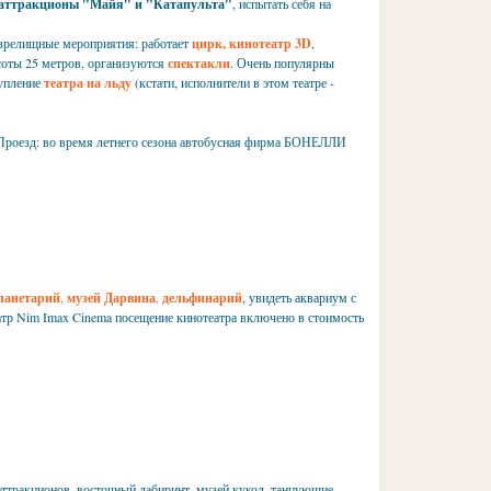
 аттракционы "Майя" и "Катапульта"
, испытать себя на
 зрелищные мероприятия: работает
цирк, кинотеатр 3D
,
оты 25 метров, организуются
спектакли
. Очень популярны
упление
театра на льду
(кстати, исполнители в этом театре -
о. Проезд: во время летнего сезона автобусная фирма БОНЕЛЛИ
ланетарий
,
музей Дарвина
,
дельфинарий
, увидеть аквариум с
атр Nim Imax Cinema посещение кинотеатра включено в стоимость
аттракционов, восточный лабиринт, музей кукол, танцующие