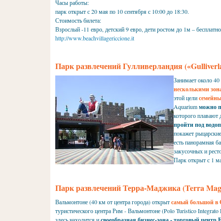
Часы работы:
парк открыт с 20 мая по 10 сентября с 10:00 до 18:30.
Стоимость билета:
Взрослый -11 евро, детский 9 евро, дети ростом до 1м – бесплатно
http://www.beachvillagericcione.it
Парк развлечений Гулливерландия («Gulliverl
Занимает около 40
несколькими зон
этой цели
семейный
Aquarium
можно п
которого плавают 
пройти под водо
покажет рыцарские
есть панорамная б
закусочных и рест
Парк открыт с 1 ма
Парк развлечений Терра-Маджика (Terra Mag
Вальмонтоне (40 км от центра города) открыт
самый большой в 
туристического центра Рим - Вальмонтоне (Polo Turistico Integra
здесь находится и
своеобразная бизнес-зона - торговый центр F