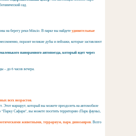
ботанический сад.
оны на берегу реки Mincio. В парке вы найдете
удивительные
 несомненно, поразят великие дубы и пейзажи, которые заставляют
 маленького панорамного автопоезда, который идет через
ы – до 6 часов вечера.
ных всех возрастов
.
ут. Этот маршрут, который вы можете преодолеть на автомобиле
о "Парку Сафари", вы можете посетить территорию (Парк фауны),
кзотическими животными, террариум, парк динозавров
. Всего