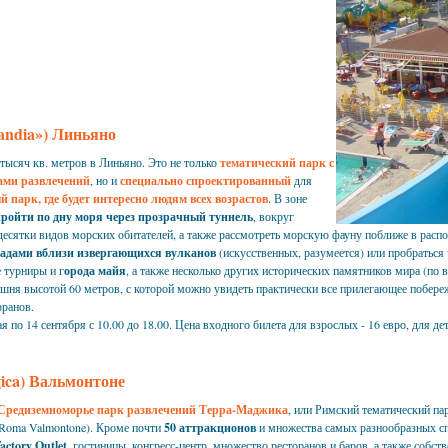
andia») Линьяно
 тысяч кв. метров в Линьяно. Это не только
тематический парк с
ами развлечений
, но и
специально спроектированный
для
 парк, где будет интересно людям всех возрастов
. В зоне
ройти по дну моря через прозрачный туннель
, вокруг
десятки видов морских обитателей, а также рассмотреть морскую фауну поближе в расп
падами вблизи извергающихся вулканов
(искусственных, разумеется) или пробраться
 турниры и г
орода майя
, а также несколько других исторических памятников мира (по
ашня высотой 60 метров, с которой можно увидеть практически все прилегающее побереж
оранов.
я по 14 сентября с 10.00 до 18.00. Цена входного билета для взрослых - 16 евро, для дете
ica) Вальмонтоне
Средиземноморье парк развлечений Терра-Маджика
, или Римский тематический па
to Roma Valmontone). Кроме почти
50 аттракционов
и множества самых разнообразных сп
actory Outlet
, гостиницы, конгресс-центр, множество ресторанов и баров, а также собс