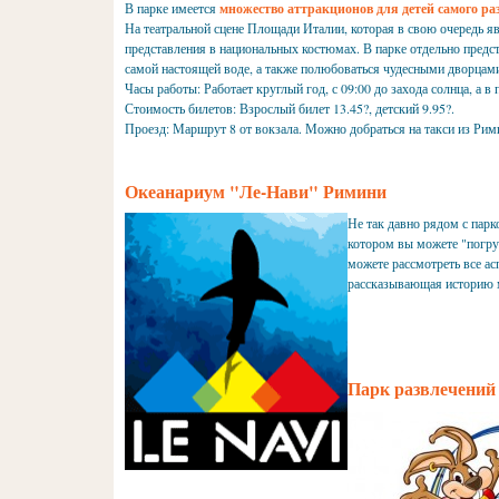
В парке имеется
множество аттракционов для детей самого ра
На театральной сцене Площади Италии, которая в свою очередь я
представления в национальных костюмах. В парке отдельно предс
самой настоящей воде, а также полюбоваться чудесными дворцами
Часы работы: Работает круглый год, с 09:00 до захода солнца, а в п
Стоимость билетов: Взрослый билет 13.45?, детский 9.95?.
Проезд: Маршрут 8 от вокзала. Можно добраться на такси из Рим
Океанариум "Ле-Нави" Римини
Не так давно рядом с парк
котором вы можете "погру
можете рассмотреть все ас
рассказывающая историю м
Парк развлечений