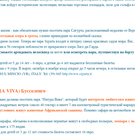
став войдут исторические экспозиции, несколько торговых площадок, поле для гольфа и 
й жизни - вам обязательно нужно посетить парк Сигурта, расположенный недалеко от Вер
тельные озера и гроты
, словно пришедшие из волшебной сказки.
дном склоне. Теперь же парк Sigurta входит в пятерку самых красивых садов мира. Вас,
и в 56 гектаров поблизости от прекрасного озера Лаго ди Гарда.
 сможете арендовать велосипед
на месте
или осмотреть парк, путешествуя на борту
етей от 5 до 14 лет – 6 евро, а детям до 4 лет выдаются бесплатные билеты.
о с 9 утра. В марте, октябре и ноябре вход открыт до 5 часов вечера, в остальные месяц
L MINCIO (VR), ITALY. Tel: (39) 045
http://www.sigurta.it
A VIVA) Буссоленго
ельно должны посетить парк "Натура Вива", который будет
интересен любителям живот
квадратных метров (около 40 гектар) и имеет 7-ми километровый туристический маршр
х условиях живут животные Африканской саванны
. Помимо сафари на автомобиле п
, жирафы, обезьяны и всевозможные пернатые живут в свободных вольерах,
зоопарк с э
жат к 175 видам.
ля детей от 3 до 12 лет стоимость билета составляет 16 евро.