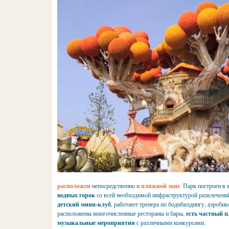
расположен
непосредственно
в пляжной зоне
.
Парк построен в 
водных горок
со всей необходимой инфраструктурой развлечений 
детский мини-клуб
, работают тренера по бодибилдингу, аэробик
расположены многочисленные рестораны и бары,
есть частный 
музыкальные мероприятия
с различными конкурсами.