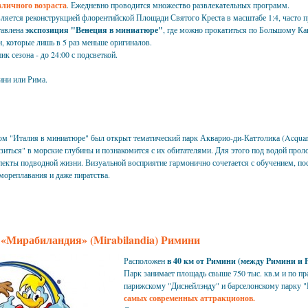
зличного возраста
. Ежедневно проводится множество развлекательных программ.
вляется реконструкцией флорентийской Площади Святого Креста в масштабе 1:4, часто 
тавлена
экспозиция "Венеция в миниатюре"
, где можно прокатиться по Большому Ка
, которые лишь в 5 раз меньше оригиналов.
ик сезона - до 24:00 с подсветкой.
ини или Рима.
ом "Италия в миниатюре" был открыт тематический парк Акварио-ди-Каттолика (Acquario
зиться" в морские глубины и познакомится с их обитателями. Для этого под водой про
пекты подводной жизни. Визуальной восприятие гармонично сочетается с обучением, пос
ореплавания и даже пиратства.
 «Мирабиландия» (Mirabilandia) Римини
Расположен
в 40 км от Римини (между Римини и 
Парк занимает площадь свыше 750 тыс. кв.м и по п
парижскому "Диснейлэнду" и барселонскому парку "
самых современных аттракционов.