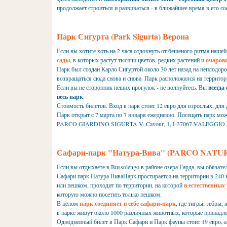
продолжает строиться и развиваться - в ближайшее время в его со
Парк Сигурта (Park Sigurta) Верона
Если вы хотите хоть на 2 часа отдохнуть от бешеного ритма наше
сады
, в которых растут тысячи цветов, редких растений и
очарова
Парк был создан Карло Сигуртой около 30 лет назад на неплодоро
возвращаться сюда снова и снова. Парк расположился на территори
Если вы не сторонник пеших прогулок - не волнуйтесь. Вы
всегда
весь парк
.
Стоимость билетов. Вход в парк стоит 12 евро для взрослых, для д
Парк открыт с 7 марта по 7 января ежедневно. Посещать парк можн
PARCO GIARDINO SIGURTA V. Cavour, 1, I-37067 VALEGGIO SU
Сафари-парк "Натура-Вива" (PARCO NATUR
Если вы отдыхаете в Bussolengo в районе озера Гарда, вы обязат
Сафари парк Натура ВиваПарк простирается на территории в 240 
или пешком, проходит по территории, на которой
в естественны
которую можно посетить только пешком.
В целом
парк соединяет в себе сафари-парк
, где тигры, зебры
в парке живут около 1000 различных животных, которые принадле
Однодневный билет в Парк Сафари и Парк фауны стоит 19 евро, а д