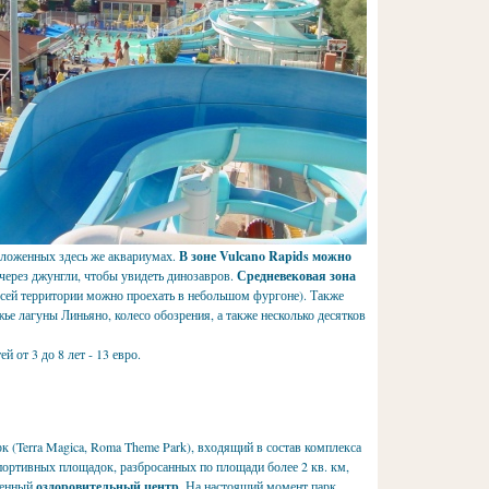
оложенных здесь же аквариумах.
В зоне Vulcano Rapids можно
 через джунгли, чтобы увидеть динозавров.
Средневековая зона
 всей территории можно проехать в небольшом фургоне). Также
ье лагуны Линьяно, колесо обозрения, а также несколько десятков
й от 3 до 8 лет - 13 евро.
рк (Terra Magica, Roma Theme Park), входящий в состав комплекса
ортивных площадок, разбросанных по площади более 2 кв. км,
твенный
оздоровительный центр
. На настоящий момент парк