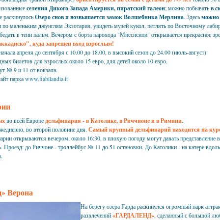
лизованные
селения Дикого Запада Америки, пиратский галеон
; можно побывать
в с
е раскинулось
Озеро снов и возвышается замок Волшебника Мерлина
. Здесь
можно 
и по маленьким джунглям Экзотария, увидеть музей кукол, петлять по Восточному лаби
бедать в тени пальм. Вечером с борта парохода "Миссисипи" открывается прекрасное з
аккадиско",
куда запрещен вход взрослым!
ачала апреля до сентября с 10.00 до 18.00, в высокий сезон до 24.00 (июль-август).
ных билетов для взрослых около 15 евро, для детей около 10 евро.
т № 9 и 11 от вокзала.
айт парка
www.fiabilandia.it
рии
ых
во всей Европе
дельфинария - в Католике, в Риччионе и в Римини
.
ежедневно, во второй половине дня.
Самый крупный дельфинарий находится на кур
арии открываются вечером, около 16:30, в плохую погоду могут давать представление в
ь. Проезд: до Риччоне - троллейбус № 11 до 51 остановки. До Католики - на катере вдол
.
д» Верона
На берегу озера Гарда раскинулся огромный парк аттра
развлечений
«ГАРДАЛЕНД»
, сделанный с большой лю