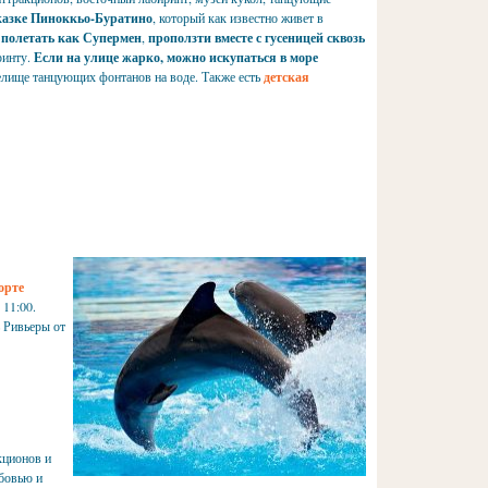
казке Пиноккьо-Буратино
, который как известно живет в
полетать как Супермен
,
проползти вместе с гусеницей сквозь
ринту.
Если на улице жарко, можно искупаться в море
релище танцующих фонтанов на воде. Также есть
детская
орте
 11:00.
ь Ривьеры от
кционов и
бовью и