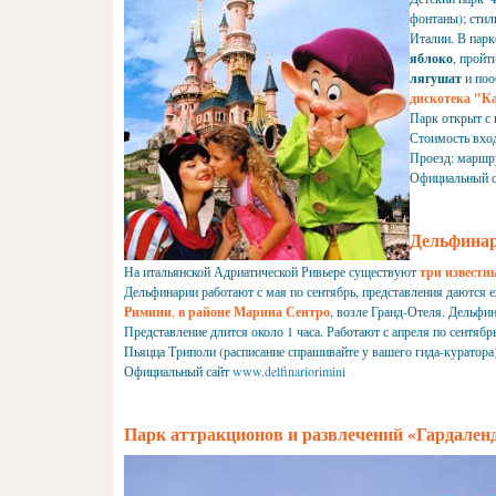
фонтаны
); сти
Италии. В парк
яблоко
, пройт
лягушат
и поо
дискотека "К
Парк открыт с н
Стоимость вход
Проезд: маршру
Официальный с
Дельфина
На итальянской Адриатической Ривьере существуют
три известн
Дельфинарии работают с мая по сентябрь, представления даются 
Римини
,
в районе Марина Сентро
, возле Гранд-Отеля. Дельфин
Представление длится около 1 часа. Работают с апреля по сентябр
Пьяцца Триполи (расписание спрашивайте у вашего гида-куратора)
Официальный сайт
www.delfinariorimini
Парк аттракционов и развлечений «Гардален