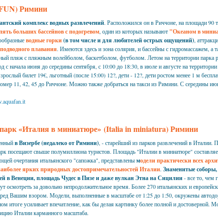
AFUN) Римини
гантский комплекс водных развлечений
. Расположился он в Риччоне, на площади 90
пять больших бассейнов с подогревом
, один из которых называют
"Океаном в мини
нообразные
водные горки
(в том числе и для любителей острых ощущений)
, аттракц
подводного плавания
. Имеются здесь и зона солярия, и бассейны с гидромассажем, а 
нный пляж с пляжным волейболом, баскетболом, футболом. Летом на территории парка р
д с начала июня до середины сентября, с 10:00 до 18:30, в июле и августе на территории 
зрослый билет 19€, льготный (после 15:00) 12?, дети - 12?, дети ростом менее 1 м беспла
мер 11, 42, 45 до Риччоне. Можно также добраться на такси из Римини. С середины ию
.aquafan.it
арк «Италия в миниатюре» (Italia in miniatura) Римини
женный
в Визербе (недалеко от Римини)
, - старейший из парков развлечений в Италии. 
арк посещают свыше полумиллиона туристов. Площадь "Италии в миниатюре" составляет
ющей очертания итальянского "сапожка", представлены
м
одели практически всех арх
наиболее ярких природных достопримечательностей Италии
.
Знаменитые соборы,
ей в Венеции, площадь Чудес в Пизе и даже вулкан Этна на Сицилии
- все то, чем 
гут осмотреть за довольно непродолжительное время. Более 270 итальянских и европейс
перед Вашим взором. Модели, выполненные в масштабе от 1:25 до 1:50, окружены автодо
ом итоге усиливает впечатление, как бы делая картинку более полной и достоверной. 
озицию Италии карманного масштаба.