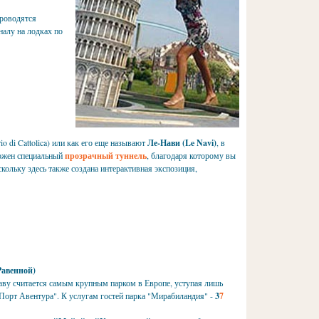
проводятся
налу на лодках по
 di Cattolica) или как его еще называют
Ле-Нави (Le Navi)
, в
ложен специальный
прозрачный туннель
, благодаря которому вы
кольку здесь также создана интерактивная экспозиция,
Равенной)
раву считается самым крупным парком в Европе, уступая лишь
Порт Авентура". К услугам гостей парка "Мирабиландия" -
3
7