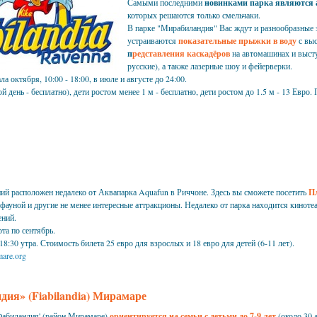
Самыми последними
новинками парка являются
которых решаются только смельчаки.
В парке "Мирабиландия" Вас ждут и разнообразные
устраиваются
показательные прыжки в воду
с выс
п
редставления каскадёров
на автомашинах и выст
русские), а также лазерные шоу и фейерверки.
а октября, 10:00 - 18:00, в июле и августе до 24:00.
 день - бесплатно), дети ростом менее 1 м - бесплатно, дети ростом до 1.5 м - 13 Евр
ий расположен недалеко от Аквапарка Aquafun в Риччоне. Здесь вы сможете посетить
П
фауной и другие не менее интересные аттракционы. Недалеко от парка находится киноте
чений.
рта по сентябрь.
18:30 утра. Стоимость билета 25 евро для взрослых и 18 евро для детей (6-11 лет).
are.org
ия» (Fiabilandia) Мирамаре
Фабиландия' (район Мирамаре)
ориентируется на семьи с детьми до 7-9 лет
(
около 30 