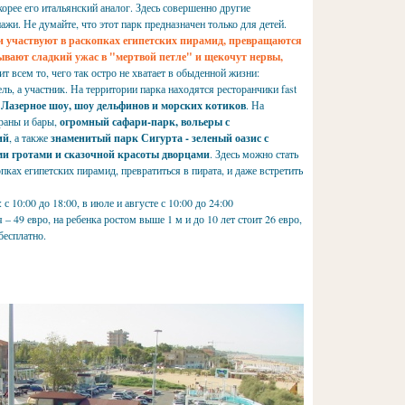
корее его итальянский аналог. Здесь совершенно другие
нажи. Не думайте, что этот парк предназначен только для детей.
и участвуют в раскопках египетских пирамид, превращаются
ывают сладкий ужас в "мертвой петле" и щекочут нервы,
ит всем то, чего так остро не хватает в обыденной жизни:
ь, а участник. На территории парка находятся ресторанчики fast
Лазерное шоу, шоу дельфинов и морских котиков
. На
ораны и бары,
огромный сафари-парк, вольеры с
ий
, а также
знаменитый парк Сигурта - зеленый оазис с
и гротами и сказочной красоты дворцами
. Здесь можно стать
пках египетских пирамид, превратиться в пирата, и даже встретить
 10:00 до 18:00, в июле и августе с 10:00 до 24:00
 – 49 евро, на ребенка ростом выше 1 м и до 10 лет стоит 26 евро,
бесплатно.