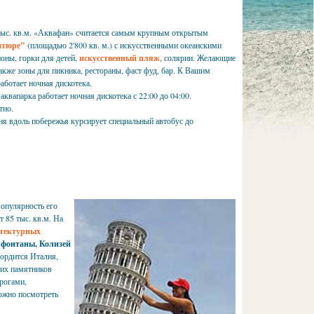
 тыс. кв.м. «Аквафан» считается самым крупным открытым
атюре"
(площадью 2'800 кв. м.) с искусственными океанскими
ионы, горки для детей,
искусственный пляж
, солярии. Желающие
также зоны для пикника, рестораны, фаст фуд, бар. К Вашим
аботает ночная дискотека.
аквапарка работает ночная дискотека с 22:00 до 04:00.
тно.
ня вдоль побережья курсирует специальный автобус до
Популярность его
 85 тыс. кв.м. На
итектурных
 фонтаны, Колизей
гордится Италия,
ких памятников
рогами,
Можно посмотреть