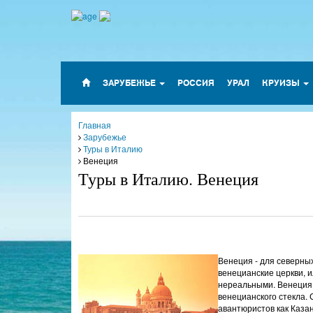
ЗАРУБЕЖЬЕ
РОССИЯ
УРАЛ
КРУИЗЫ
Главная
Зарубежье
Туры в Италию
Венеция
Туры в Италию. Венеция
Венеция - для северны
венецианские церкви, и
нереальными. Венеция д
венецианского стекла. 
авантюристов как Каза