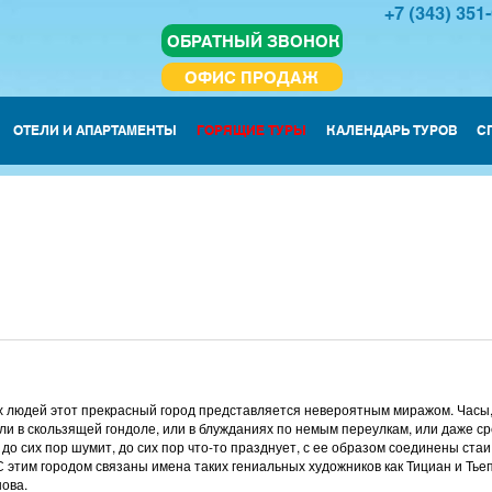
+7 (343) 351
ОБРАТНЫЙ ЗВОНОК
ОФИС ПРОДАЖ
ОТЕЛИ И АПАРТАМЕНТЫ
ГОРЯЩИЕ ТУРЫ
КАЛЕНДАРЬ ТУРОВ
С
х людей этот прекрасный город представляется невероятным миражом. Часы
ли в скользящей гондоле, или в блужданиях по немым переулкам, или даже с
о сих пор шумит, до сих пор что-то празднует, с ее образом соединены стаи
С этим городом связаны имена таких гениальных художников как Тициан и Тьеп
нова.