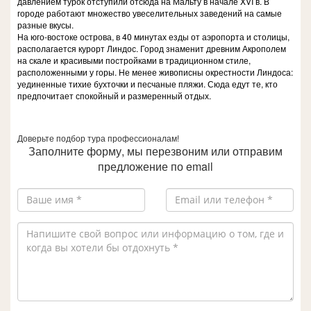
давлением турок отступили отсюда на Мальту в начале XVI в. В
городе работают множество увеселительных заведений на самые
разные вкусы.
На юго-востоке острова, в 40 минутах езды от аэропорта и столицы,
располагается курорт Линдос. Город знаменит древним Акрополем
на скале и красивыми постройками в традиционном стиле,
расположенными у горы. Не менее живописны окрестности Линдоса:
уединенные тихие бухточки и песчаные пляжи. Сюда едут те, кто
предпочитает спокойный и размеренный отдых.
Доверьте подбор тура профессионалам!
Заполните форму, мы перезвоним или отправим
предложение по email