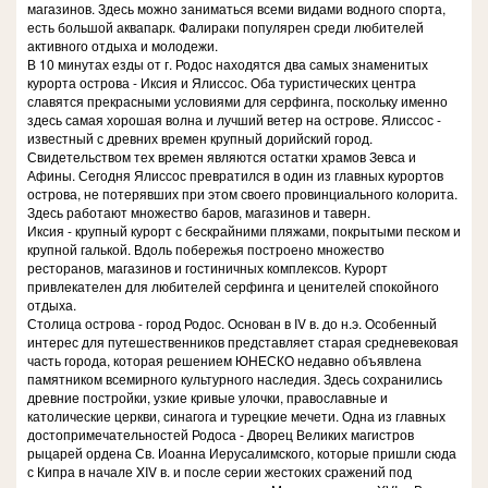
магазинов. Здесь можно заниматься всеми видами водного спорта,
есть большой аквапарк. Фалираки популярен среди любителей
активного отдыха и молодежи.
В 10 минутах езды от г. Родос находятся два самых знаменитых
курорта острова - Иксия и Ялиссос. Оба туристических центра
славятся прекрасными условиями для серфинга, поскольку именно
здесь самая хорошая волна и лучший ветер на острове. Ялиссос -
известный с древних времен крупный дорийский город.
Свидетельством тех времен являются остатки храмов Зевса и
Афины. Сегодня Ялиссос превратился в один из главных курортов
острова, не потерявших при этом своего провинциального колорита.
Здесь работают множество баров, магазинов и таверн.
Иксия - крупный курорт с бескрайними пляжами, покрытыми песком и
крупной галькой. Вдоль побережья построено множество
ресторанов, магазинов и гостиничных комплексов. Курорт
привлекателен для любителей серфинга и ценителей спокойного
отдыха.
Столица острова - город Родос. Основан в IV в. до н.э. Особенный
интерес для путешественников представляет старая средневековая
часть города, которая решением ЮНЕСКО недавно объявлена
памятником всемирного культурного наследия. Здесь сохранились
древние постройки, узкие кривые улочки, православные и
католические церкви, синагога и турецкие мечети. Одна из главных
достопримечательностей Родоса - Дворец Великих магистров
рыцарей ордена Св. Иоанна Иерусалимского, которые пришли сюда
с Кипра в начале XIV в. и после серии жестоких сражений под