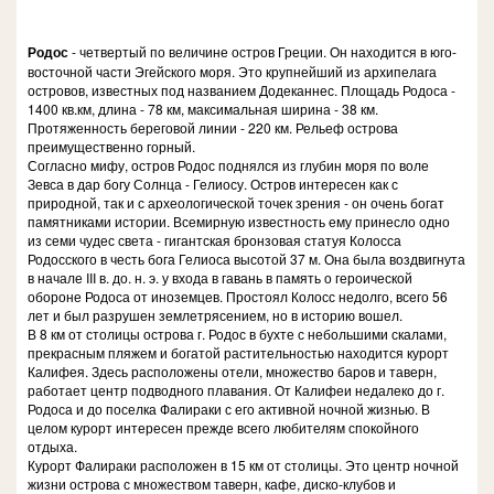
Родос
- четвертый по величине остров Греции. Он находится в юго-
восточной части Эгейского моря. Это крупнейший из архипелага
островов, известных под названием Додеканнес. Площадь Родоса -
1400 кв.км, длина - 78 км, максимальная ширина - 38 км.
Протяженность береговой линии - 220 км. Рельеф острова
преимущественно горный.
Согласно мифу, остров Родос поднялся из глубин моря по воле
Зевса в дар богу Солнца - Гелиосу. Остров интересен как с
природной, так и с археологической точек зрения - он очень богат
памятниками истории. Всемирную известность ему принесло одно
из семи чудес света - гигантская бронзовая статуя Колосса
Родосского в честь бога Гелиоса высотой 37 м. Она была воздвигнута
в начале III в. до. н. э. у входа в гавань в память о героической
обороне Родоса от иноземцев. Простоял Колосс недолго, всего 56
лет и был разрушен землетрясением, но в историю вошел.
В 8 км от столицы острова г. Родос в бухте с небольшими скалами,
прекрасным пляжем и богатой растительностью находится курорт
Калифея. Здесь расположены отели, множество баров и таверн,
работает центр подводного плавания. От Калифеи недалеко до г.
Родоса и до поселка Фалираки с его активной ночной жизнью. В
целом курорт интересен прежде всего любителям спокойного
отдыха.
Курорт Фалираки расположен в 15 км от столицы. Это центр ночной
жизни острова с множеством таверн, кафе, диско-клубов и