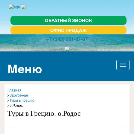
ОБРАТНЫЙ ЗВОНОК
ОФИС ПРОДАЖ
+7 (343) 351-07-07
Меню
Актив
навиг
Главная
Зарубежье
Туры в Грецию
о.Родос
Туры в Грецию. о.Родос