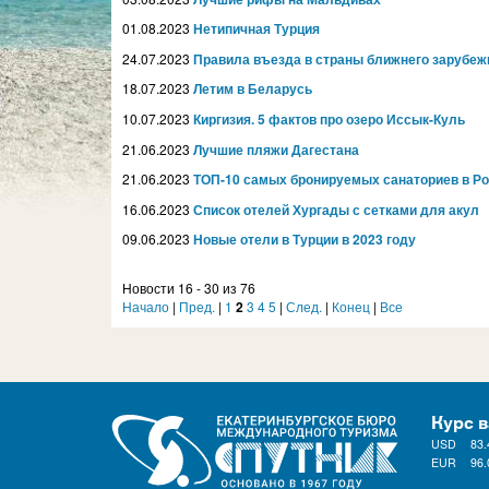
01.08.2023
Нетипичная Турция
24.07.2023
Правила въезда в страны ближнего зарубеж
18.07.2023
Летим в Беларусь
10.07.2023
Киргизия. 5 фактов про озеро Иссык-Куль
21.06.2023
Лучшие пляжи Дагестана
21.06.2023
ТОП-10 самых бронируемых санаториев в Р
16.06.2023
Список отелей Хургады с сетками для акул
09.06.2023
Новые отели в Турции в 2023 году
Новости 16 - 30 из 76
Начало
|
Пред.
|
1
2
3
4
5
|
След.
|
Конец
|
Все
Курс 
USD
83.
EUR
96.